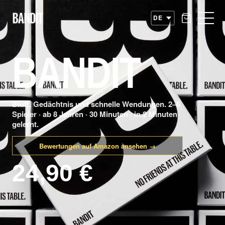
– BL
BANDIT
Bluff, Gedächtnis und schnelle Wendungen. 2–6
Spieler · ab 8 Jahren · 30 Minuten · in 2 Minuten
gelernt.
Bewertungen auf Amazon ansehen →
24,90 €