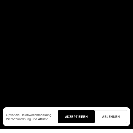
Optionale Reichweitenmessung,
AKZEPTIEREN
ABLEHNEN
Werbezuordnung und Affiliate-
Tracking.
Details und
Einstellungen