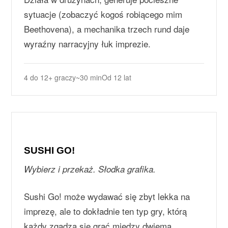
sytuacje (zobaczyć kogoś robiącego mim
Beethovena), a mechanika trzech rund daje
wyraźny narracyjny łuk imprezie.
4 do 12+ graczy
~30 min
Od 12 lat
SUSHI GO!
Wybierz i przekaż. Słodka grafika.
Sushi Go! może wydawać się zbyt lekka na
imprezę, ale to dokładnie ten typ gry, którą
każdy zgadza się grać między dwiema