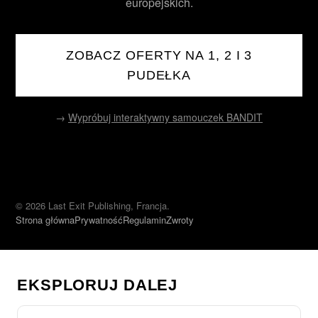
europejskich.
ZOBACZ OFERTY NA 1, 2 I 3
PUDEŁKA
→
Wypróbuj interaktywny samouczek BANDIT
© 2026 Last Exit Publishing, Francja.
Strona główna
Prywatność
Regulamin
Zwroty
EKSPLORUJ DALEJ