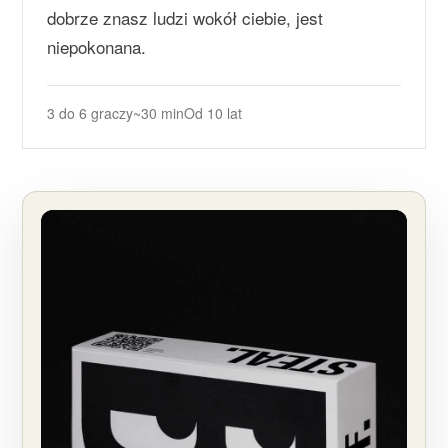
dobrze znasz ludzi wokół ciebie, jest
niepokonana.
3 do 6 graczy
~30 min
Od 10 lat