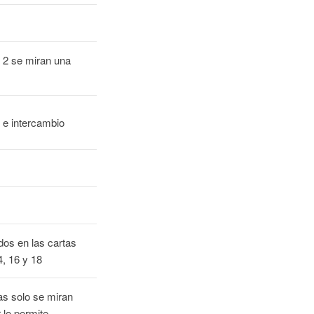
; 2 se miran una
 e intercambio
dos en las cartas
14, 16 y 18
as solo se miran
 lo permite