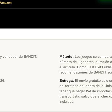
n Amazon
r y vendedor de BANDIT.
Método:
Los juegos se comparan
número de jugadores, duración an
el artículo. Como Last Exit Publ
recomendaciones de BANDIT son c
026
.
Entrega:
El envío gratuito solo s
del territorio aduanero de la Uni
tener que pagar IVA de importac
transportista, salvo que el chec
incluidos.