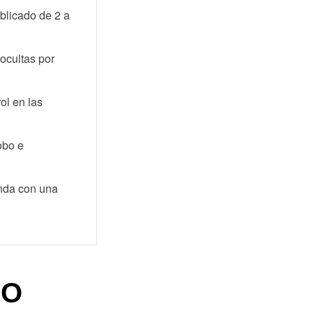
blicado de 2 a
 ocultas por
ol en las
obo e
onda con una
GO