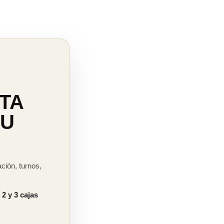
TA
TU
ción, turnos,
 2 y 3 cajas