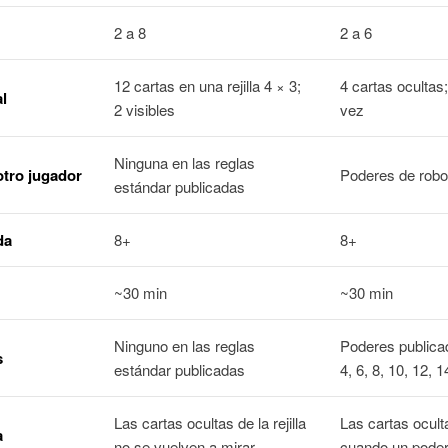
2 a 8
2 a 6
12 cartas en una rejilla 4 × 3;
4 cartas ocultas
al
2 visibles
vez
Ninguna en las reglas
otro jugador
Poderes de robo
estándar publicadas
da
8+
8+
~30 min
~30 min
Ninguno en las reglas
Poderes publica
s
estándar publicadas
4, 6, 8, 10, 12, 
Las cartas ocultas de la rejilla
Las cartas ocult
a
no se vuelven a mirar
cuando un poder