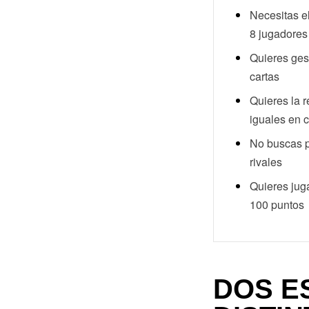
Necesitas e
8 jugadores
Quieres gest
cartas
Quieres la r
iguales en 
No buscas p
rivales
Quieres jug
100 puntos
DOS E