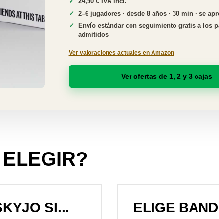
24,90 € IVA incl.
2–6 jugadores · desde 8 años · 30 min · se ap
Envío estándar con seguimiento gratis a los 
admitidos
Ver valoraciones actuales en Amazon
Ver ofertas de 1, 2 y 3 cajas
 ELEGIR?
KYJO SI...
ELIGE BANDIT